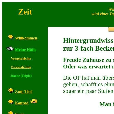
Zeit
Wer
wird eines Ta
Willkommen
Hintergrundwiss
zur 3-fach Becke
Meine Hüfte
Vorgeschichte
Freude Zuhause zu s
Oder was erwartet 
Verzweifelung
3fache (Triple)
Die OP hat man überst
gehen, schafft es ein
sogar ein paar Stufen
Zum Titel
Konrad
Man f