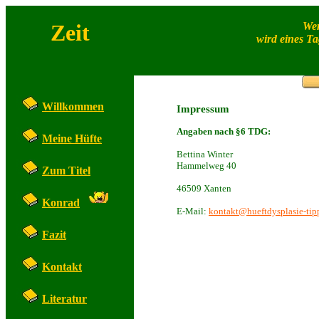
Zeit
Wer
wird eines Ta
Willkommen
Impressum
Angaben nach §6 TDG:
Meine Hüfte
Bettina Winter
Hammelweg 40
Zum Titel
46509 Xanten
Konrad
E-Mail:
kontakt@hueftdysplasie-tip
Fazit
Kontakt
Literatur